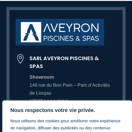

SARL AVEYRON PISCINES &
SPAS
Showroom
146 rue du Bon Pain – Parc d’Activités
de Lioujas
12740 La Loubière
Nous respectons votre vie privée.

06 80 07 01 62
Nous utilisons des cookies pour améliorer votre expérience

Nous écrire
de navigation, diffuser des publicités ou des contenus