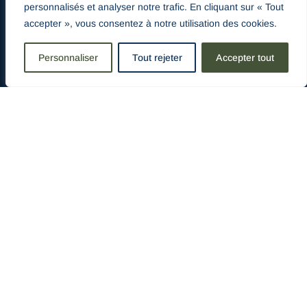
personnalisés et analyser notre trafic. En cliquant sur « Tout
}
Horaires
accepter », vous consentez à notre utilisation des cookies.
sur rendez-vous uniquement
Personnaliser
Tout rejeter
Accepter tout

AveyronpiscinesetSpas

@aveyronpiscinesetspas