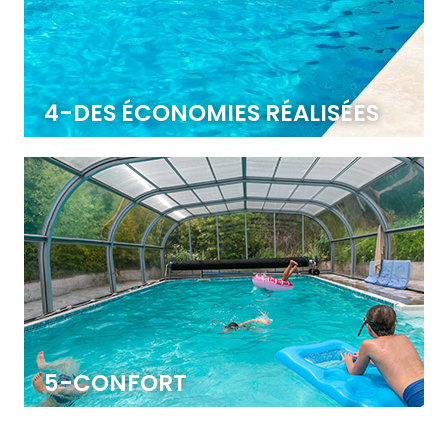
4-DES ÉCONOMIES RÉALISÉES
Un abri dispense de chauffer l’eau de la piscine et permet
également de faciliter l’hivernage.
5-CONFORT
Permet des baignades tranquilles à l’abri des intempéries.
Les panneaux en polycarbonate protègent la peau des