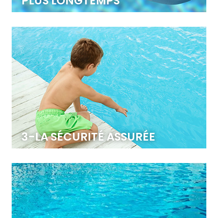
PLUS LONGTEMPS
L’abri préserve la température de l’eau pour profiter de
votre piscine plus longtemps.
3-LA SÉCURITÉ ASSURÉE
L’abri fait partie des équipements de sécurité pour
piscines, il est conforme à la norme NF P 90-309 et
dispose d’un système de verrouillage qui ne peut-être
actionné par un enfant.