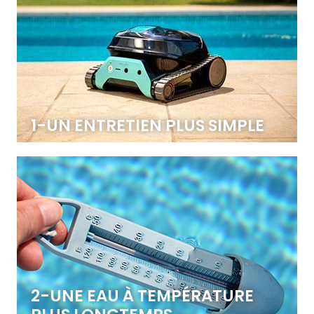
1-UN ENTRETIEN PLUS SIMPLE
L’abri protège votre bassin des impuretés, en évitant
qu’elles se déposent dans l’eau. Fini les insectes, les
feuilles ou autres.
2-UNE EAU À TEMPÉRATURE